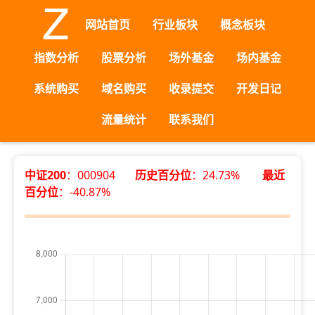
网站首页
行业板块
概念板块
指数分析
股票分析
场外基金
场内基金
系统购买
域名购买
收录提交
开发日记
流量统计
联系我们
中证200
：000904
历史百分位
：24.73%
最近
百分位
：-40.87%