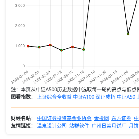
注
：本页从中证A500历史数据中选取每一轮的高点与低
图看指数
：
上证综合全收益
中证A100
深证成指
中证A50
财经名站
：
中国证券投资基金业协会
金投网
东方证券
中
友情链接
：
温泉设计公司
站群软件
广州日美月饼厂
月饼