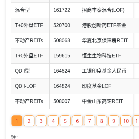
混合型
161722
招商丰泰混合(LOF)
T+0外盘ETF
520700
港股创新药ETF基金
不动产REITs
508068
华夏北京保障房REIT
T+0外盘ETF
159615
恒生生物科技ETF
QDII型
164824
工银印度基金人民币
QDII-LOF
164824
印度基金LOF
不动产REITs
508007
中金山东高速REIT
1
2
3
4
5
6
7
8
9
10
1
注
：