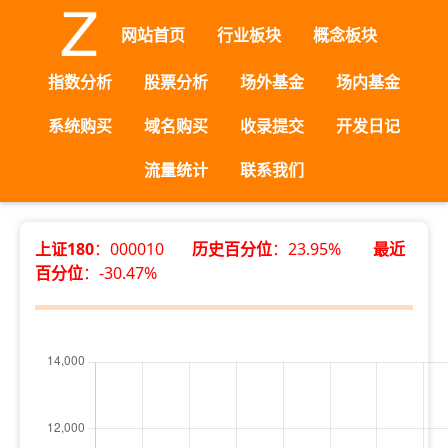
网站首页
行业板块
概念板块
指数分析
股票分析
场外基金
场内基金
系统购买
域名购买
收录提交
开发日记
流量统计
联系我们
上证180
：000010
历史百分位
：23.95%
最近
百分位
：-30.47%