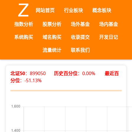
网站首页
行业板块
概念板块
指数分析
股票分析
场外基金
场内基金
系统购买
域名购买
收录提交
开发日记
流量统计
联系我们
北证50
：899050
历史百分位
：0.00%
最近百
分位
：-51.13%