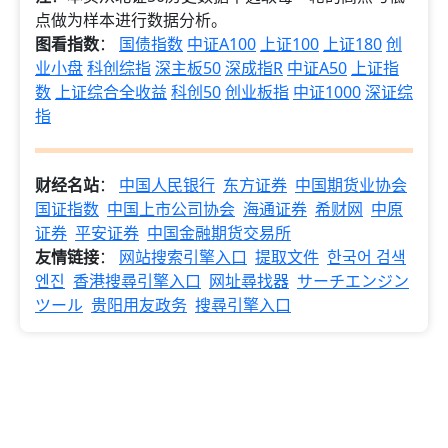
点做为样本进行数据分析。
图看指数
：
国债指数
中证A100
上证100
上证180
创
业小盘
科创综指
深主板50
深成指R
中证A50
上证指
数
上证综合全收益
科创50
创业板指
中证1000
深证综
指
财经名站
：
中国人民银行
东方证券
中国期货业协会
国证指数
中国上市公司协会
海通证券
希财网
中原
证券
平安证券
中国金融期货交易所
友情链接
：
网站搜索引擎入口
提取文件
한국어 검색
엔진
香港搜尋引擎入口
网址尋找器
サーチエンジン
ツール
贵阳用友政务
搜尋引擎入口